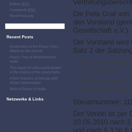
Vertretungsberecht
Entries
RSS
Comments
RSS
Die Felix Graf von
WordPress.org
den Vorstand (gem
Gesellschaft e.V.).
Recent Posts
Der Vorstand wird 
Destruction of the Peace Tree –
Satz 2 der Satzung
Attack on the School
Peace Tree at Waldorfschool
Präsident: Matth
Halle
The mayor of Lidice participated
Vizepräsident: 
in the ringing of the peace bells
A tree of peace at Dessau with
Schatzmeister:
Dieter Hallervorden
Vorstandsmitglie
Bells of Peace of Halle
Netzwerke & Links
Steuernummer: 111
Der Verein ist pe
10.05.2010 nach §
und nach § 3 Nr.6 