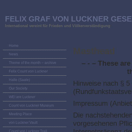
FELIX GRAF VON LUCKNER GESE
International vereint für Frieden und Völkerverständigung
Home
Masthead
News
– - – These ar
Theme of the month – archive
t
Felix Count von Luckner
Halle (Saale)
Hinweise nach § 5
Our Society
(Rundfunkstaatsver
WE! are Luckner
Impressum (Anbiet
Count von Luckner Museum
Die nachstehenden 
Meeting Place
vorgesehenen Pfli
von Luckner Vault
Internetpräsenz de
Count von Luckner Trail