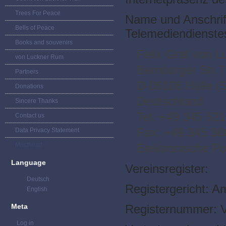
Trees For Peace
Name und Anschrift
Bells of Peace
Telemediendienste
Books and souvenirs
Felix Graf von L
von Luckner Rum
Bernburger Str.7
Partners
D-06108 Halle (
Donations
Deutschland
Sincere Thanks
Tel. +49 345 52
Contact us
Fax: +49 345 38
Data Privacy Statement
Masthead
Elektronische Po
Language
Vereinsregister:
Deutsch
Registergericht: A
English
Meta
Registernummer: 
Log in