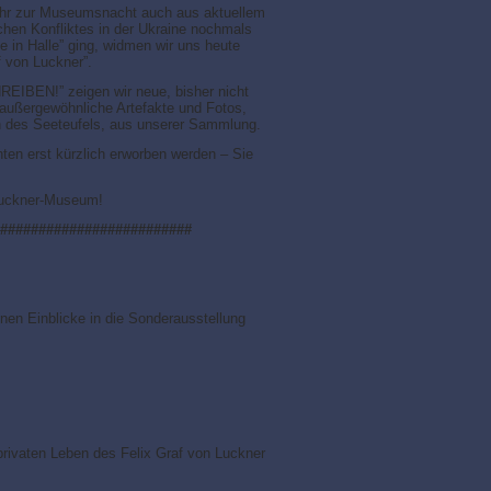
hr zur Museumsnacht auch aus aktuellem
chen Konfliktes in der Ukraine nochmals
in Halle” ging, widmen wir uns heute
 von Luckner”.
EIBEN!” zeigen wir neue, bisher nicht
 außergewöhnliche Artefakte und Fotos,
n des Seeteufels, aus unserer Sammlung.
ten erst kürzlich erworben werden – Sie
Luckner-Museum!
#########################
nen Einblicke in die Sonderausstellung
privaten Leben des Felix Graf von Luckner