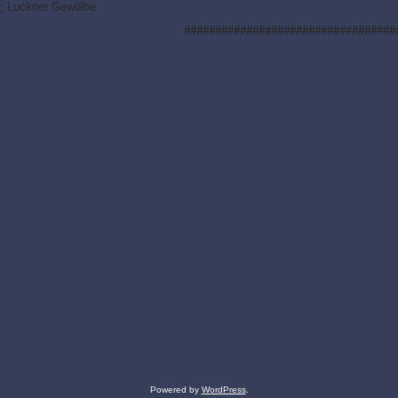
:
Luckner Gewölbe
##################################
Powered by
WordPress
.