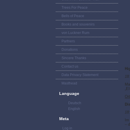
Trees For Peace
Bells of Peace
Books and souvenirs
von Luckner Rum
Partners
Donations
Sincere Thanks
Contact us
Hi
Data Privacy Statement
18
Masthead
Mat
„E
Language
Ort
Deutsch
Di
English
18
Meta
Im 
– d
Log in