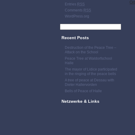
Ort
Entries
RSS
Comments
RSS
WordPress.org
Recent Posts
Destruction of the Peace Tree –
Attack on the School
Peace Tree at Waldorfschool
Halle
The mayor of Lidice participated
in the ringing of the peace bells
A tree of peace at Dessau with
Dieter Hallervorden
Bells of Peace of Halle
Netzwerke & Links