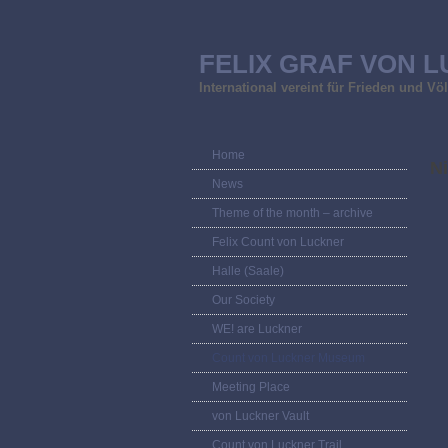
FELIX GRAF VON L
International vereint für Frieden und V
Home
N
News
Theme of the month – archive
Felix Count von Luckner
Halle (Saale)
Our Society
WE! are Luckner
Count von Luckner Museum
Meeting Place
von Luckner Vault
Count von Luckner Trail