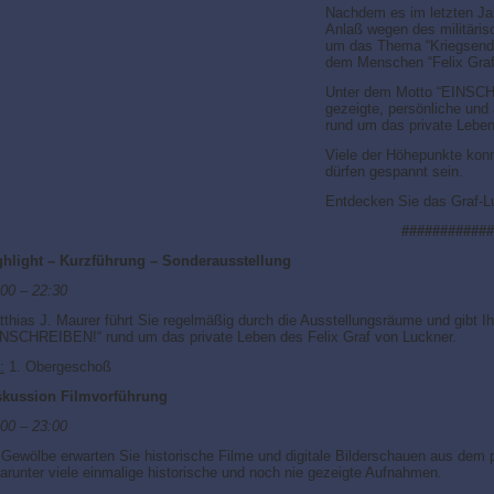
Nachdem es im letzten Ja
Anlaß wegen des militäris
um das Thema “Kriegsende 
dem Menschen “Felix Graf
Unter dem Motto “EINSCHR
gezeigte, persönliche und
rund um das private Lebe
Viele der Höhepunkte konn
dürfen gespannt sein.
Entdecken Sie das Graf-
############
ghlight – Kurzführung – Sonderausstellung
:00 – 22:30
thias J. Maurer führt Sie regelmäßig durch die Ausstellungsräume und gibt Ih
INSCHREIBEN!“ rund um das private Leben des Felix Graf von Luckner.
:
1. Obergeschoß
skussion Filmvorführung
:00 – 23:00
Gewölbe erwarten Sie historische Filme und digitale Bilderschauen aus dem 
arunter viele einmalige historische und noch nie gezeigte Aufnahmen.