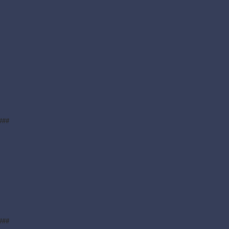
###
###