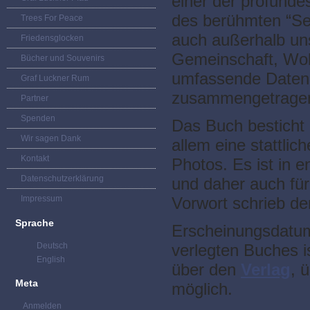
einer der profunde
des berühmten “See
Trees For Peace
auch außerhalb uns
Friedensglocken
Gemeinschaft, Wolf
Bücher und Souvenirs
umfassende Daten
Graf Luckner Rum
zusammengetrage
Partner
Spenden
Das Buch besticht 
Wir sagen Dank
allem eine stattlic
Kontakt
Photos. Es ist in 
Datenschutzerklärung
und daher auch für
Impressum
Vorwort schrieb de
Sprache
Erscheinungsdatum 
Deutsch
verlegten Buches i
English
über den
Verlag
, 
Meta
möglich.
Anmelden