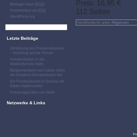
Preis: 16,95 €
Beitrags-Feed (
RSS
)
112 Seiten
Kommentare als
RSS
WordPress.org
Veröffentlicht unter
Allgemein
Letzte Beiträge
Zerstörung des Friedensbaumes
– Anschlag auf die Schule
Friedensbaum in der
Waldorfschule Halle
Bürgermeisterin von Lidice nahm
am Friedens-Glockenläuten teil
Ein Friedensbaum in Dessau mit
Dieter Hallervorden
Friedensglocken von Halle
Netzwerke & Links
Po