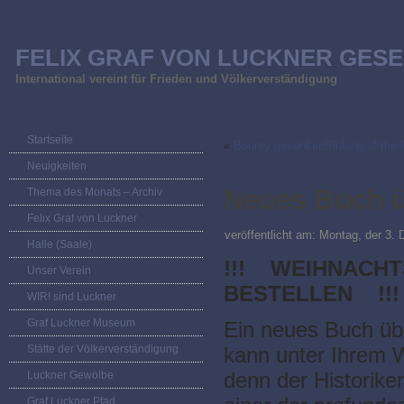
FELIX GRAF VON LUCKNER GESE
International vereint für Frieden und Völkerverständigung
Startseite
«
Bounty gesunkenSinking of the 
Neuigkeiten
Neues Buch ü
Thema des Monats – Archiv
Felix Graf von Luckner
veröffentlicht am:
Montag, der 3.
Halle (Saale)
!!! WEIHNACHT
Unser Verein
BESTELLEN !!!
WIR! sind Luckner
Graf Luckner Museum
Ein neues Buch üb
Stätte der Völkerverständigung
kann unter Ihrem 
denn der Historike
Luckner Gewölbe
Graf Luckner Pfad