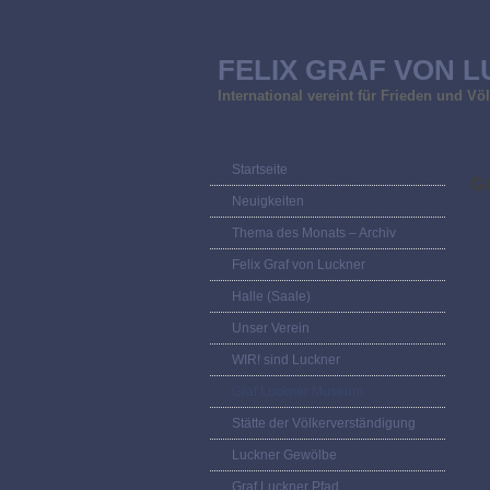
FELIX GRAF VON L
International vereint für Frieden und V
Startseite
G
Neuigkeiten
Thema des Monats – Archiv
Felix Graf von Luckner
Halle (Saale)
Unser Verein
WIR! sind Luckner
Graf Luckner Museum
Stätte der Völkerverständigung
Luckner Gewölbe
Graf Luckner Pfad