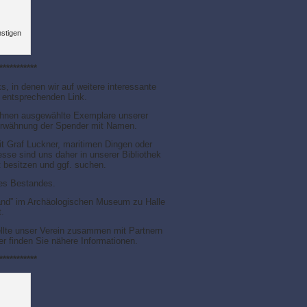
nstigen
***********
s, in denen wir auf weitere interessante
en entsprechenden Link.
r Ihnen ausgewählte Exemplare unserer
e Erwähnung der Spender mit Namen.
it Graf Luckner, maritimen Dingen oder
sse sind uns daher in unserer Bibliothek
 besitzen und ggf. suchen.
res Bestandes.
and” im Archäologischen Museum zu Halle
t.
ellte unser Verein zusammen mit Partnern
 finden Sie nähere Informationen.
***********