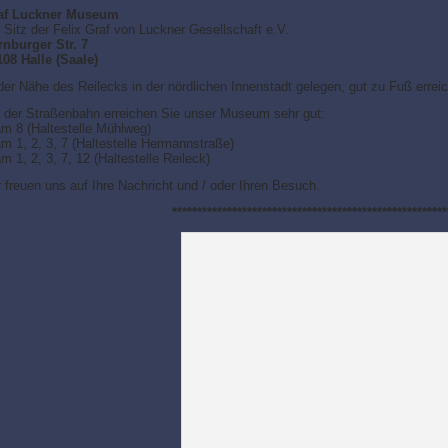
af Luckner Museum
Sitz der Felix Graf von Luckner Gesellschaft e.V.
rnburger Str. 7
108 Halle (Saale)
der Nähe des Reilecks in der nördlichen Innenstadt gelegen, gut zu Fuß erreic
t der Straßenbahn erreichen Sie unser Museum sehr gut:
am 8 (Haltestelle Mühlweg)
m 1, 2, 3, 7 (Haltestelle Hermannstraße)
m 1, 2, 3, 7, 12 (Haltestelle Reileck)
 freuen uns auf Ihre Nachricht und / oder Ihren Besuch.
*******************************************************