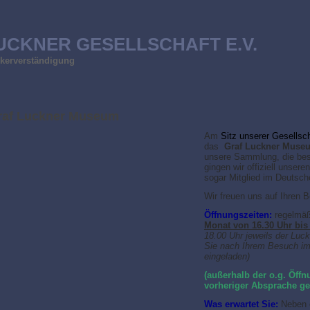
UCKNER GESELLSCHAFT E.V.
ölkerverständigung
raf Luckner Museum
Am
Sitz unserer Gesellsch
das
Graf Luckner Muse
unsere Sammlung, die besi
gingen wir offiziell unser
sogar Mitglied im Deuts
Wir freuen uns auf Ihren 
Öffnungszeiten:
regelmäß
Monat von 16.30 Uhr bis
18.00 Uhr jeweils der Luc
Sie nach Ihrem Besuch im
eingeladen)
(außerhalb der o.g. Öff
vorheriger Absprache ge
Was erwartet Sie:
Neben 