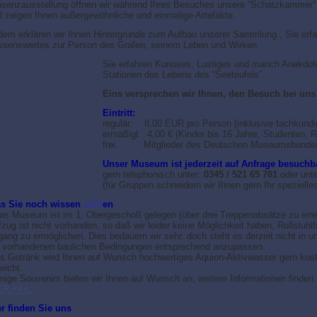
äsenzausstellung öffnen wir während Ihres Besuches unsere “Schatzkammer” 
d zeigen Ihnen außergewöhnliche und einmalige Artefakte.
dem erklären wir Ihnen Hintergründe zum Aufbau unserer Sammlung., Sie erf
ssenswertes zur Person des Grafen, seinem Leben und Wirken.
Sie erfahren Kurioses, Lustiges und manch Anekdote
Stationen des Lebens des “Seeteufels”.
Eins versprechen wir Ihnen, den Besuch bei uns
Eintritt:
regulär: 8,00 EUR pro Person (inklusive fachkundi
ermäßigt 4,00 € (Kinder bis 16 Jahre, Studenten, R
frei: Mitglieder des Deutschen Museumsbunde
Unser Museum ist jederzeit auf Anfrage besuchb
gern telephonisch unter:
0345 / 521 65 781
oder unte
(für Gruppen schneidern wir Ihnen gern Ihr spezielle
as
Sie
noch wissen
sollt
en
Das Museum ist im 1. Obergeschoß gelegen (über drei Treppenabsätze zu errei
zug ist nicht vorhanden, so daß wir leider keine Möglichkeit haben, Rollstuhlf
ang zu ermöglichen. Dies bedauern wir sehr, doch steht es derzeit nicht in u
e vorhandenen baulichen Bedingungen entsprechend anzupassen.
als Getränk wird Ihnen auf Wunsch hochwertiges Aquion-Aktivwasser gern kost
eicht.
inige Souvenirs bieten wir Ihnen auf Wunsch an, weitere Informationen finden
ER <<<.
er finden Sie uns