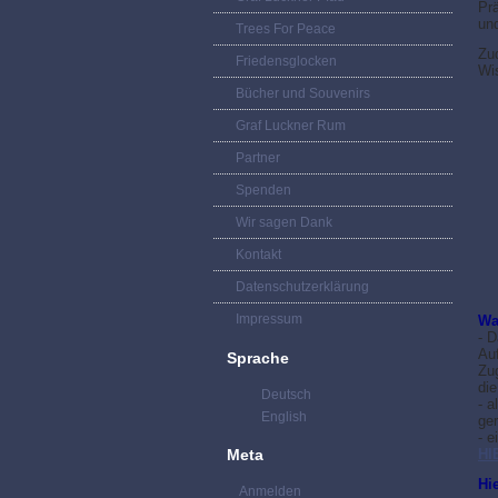
Pr
un
Trees For Peace
Zu
Friedensglocken
Wi
Bücher und Souvenirs
Graf Luckner Rum
Partner
Spenden
Wir sagen Dank
Kontakt
Datenschutzerklärung
Impressum
W
- 
Auf
Sprache
Zug
di
Deutsch
- 
English
ger
- e
Meta
HI
Hi
Anmelden