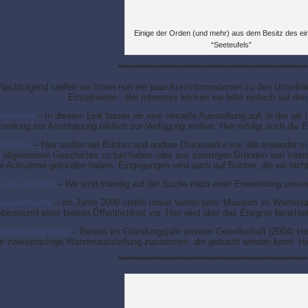
Einige der Orden (und mehr) aus dem Besitz des ei
“Seeteufels”
*******************************************************
Nachfolgend stellen wir Ihnen nun ein paar Kurzinformationen zu den Unterlink
Einzelheiten . Bei Interesse klicken sie bitte einfach auf d
mmlung
– In diesem Link bauen wir eine virtuelle Ausstellung auf, in der wi
mmlung zur Anschauung bildlich zur Verfügung stellen. Hier erfolgt auch di
bliothek
– Hier stellen wir Bücher und andere Druckwerke vor, die entweder m
 allgemeinen Geschichte zu tun haben oder aus sonstigen Gründen von Intere
ne Aufnahme gefunden haben. Eingegangen wird auch auf Bücher, die wir nicht
s wir suchen
– Wir sind ständig auf der Suche nach einer Erweiterung unse
seumsnacht
– Im Jahre 2009 stellte unser Verein sein “Museum im Wartest
bertinum) einer breiten Öffentlichkeit vor. Hier wird über das Ereignis berichte
nderausstellung
– Bereits im Gründungsjahr unserer Gesellschaft (2004) st
ne zweisprachige Wanderausstellung zusammen, die gebucht werden kann. Hier
*******************************************************