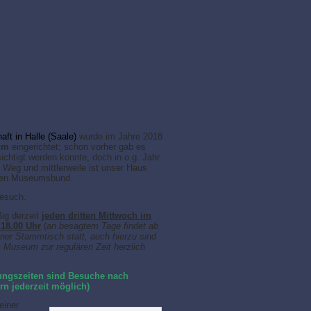
aft in Halle (Saale)
wurde im Jahre 2018
um
eingerichtet; schon vorher gab es
chtigt werden konnte, doch in o.g. Jahr
en Weg und mittlerweile ist unser Haus
chen Museumsbund.
Besuch.
ig derzeit
jeden dritten Mittwoch im
 18.00
Uhr
(
an besagtem Tage findet ab
kner Stammtisch statt, auch hierzu sind
 Museum zur regulären Zeit herzlich
nungszeiten sind Besuche nach
rn jederzeit möglich)
einer