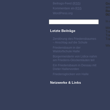
Beitrags-Feed (
RSS
)
Gr
am 
Kommentare als
RSS
Be
WordPress.org
06
In 
Mi
Letzte Beiträge
Tr
Tra
Zerstörung des Friedensbaumes
Tra
– Anschlag auf die Schule
Wir
Friedensbaum in der
Waldorfschule Halle
Bürgermeisterin von Lidice nahm
am Friedens-Glockenläuten teil
Ein Friedensbaum in Dessau mit
Dieter Hallervorden
Friedensglocken von Halle
Netzwerke & Links