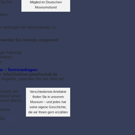
für Sie
Mitglied im Deutschen
Museumsbund
ahren
 verknüpft mit Informationen zu
 werden Sie niemals vergessen!
ger Führung)
entner)
s
ar – Terminanfragen:
r
info@luckner-gesellschaft.de
s Angebot, sprechen Sie uns bitte an)
chen); ein
Verschiedenste Artefakte
ahrern einen
finden Sie in unserem
nserer Macht,
Museum – und jedes hat
seine eigene Geschichte,
enfrei
die wir Ihnen gern erzählen
 Sie
>>>