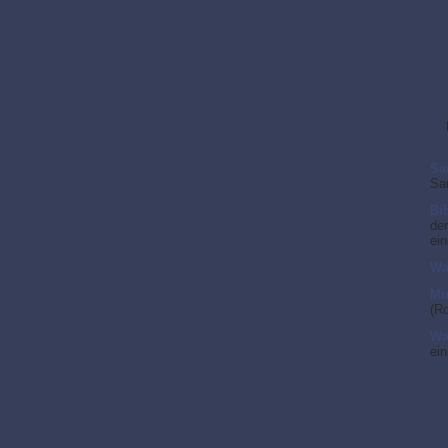
Sa
Sa
Bi
der
ei
Wa
Mu
(Ro
Wa
ei