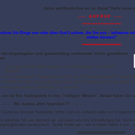
Daher veröffentlichen wir an dieser Stelle unser
- – - A U F R U F – – -
**************************
sitzen Sie Dinge von oder über Graf Luckner, die Sie uns – leihweise o
stellen können?
**************************
r als eingetragener und gemeinnützig anerkannter Verein garantieren
nen:
eine dauerhafte Verbringung von Sachspenden in unseren
Bestand
eine sachgerechte Aufbewahrung uns zur Verfügung gestellter Gegens
im Falle der Nutzung in Ausstellungen eine Präsentation in würdiger 
eine angemessene Nennung der Spender
i uns ist Ihre Sachspende in den “richtigen Händen”, darauf haben Sie 
– – – – Wir danken allen Spendern !!! – – – – -
 Grund nur geringer finanzieller Mittel sind uns Ankäufe leider nur in begren
te sprechen Sie uns dennoch an und teilen uns Ihre Vorstellungen mit, dami
tand gefunden werden kann. Sicher finden wir – wie in vielen Fällen zuvor – 
#######################