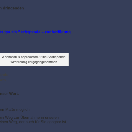
en dringenden
der gar als Sachspende – zur Verfügung
A donation is appreciated / Eine Sachspende
wird freudig entgegengenommen
tände
Form
unser Wort.
ztem Maße möglich.
t ein Weg zur Übernahme in unseren
einen Weg, der auch für Sie gangbar ist.