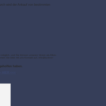
rdurch wird der Ankauf von bestimmten
 möglich, und Sie können unseren Verein als Allein-
en Sie bitte mit uns Kontakt auf, info@luckner-
geholfen haben.
> HIER
<<<
.